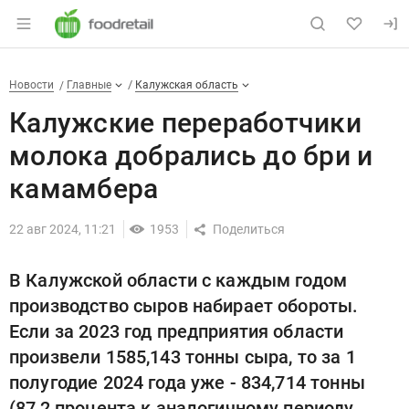
Раздел навигации по сайту foodretail.r
Калужские переработчики мол
Новости
Разделы
Новости
Главные
Калужская область
Калужские переработчики
молока добрались до бри и
камамбера
22 авг 2024, 11:21
1953
В Калужской области с каждым годом
производство сыров набирает обороты.
Если за 2023 год предприятия области
произвели 1585,143 тонны сыра, то за 1
полугодие 2024 года уже - 834,714 тонны
(87,2 процента к аналогичному периоду