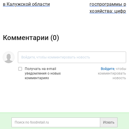
в Калужской области
госпрограммы ра
хозяйства: цифр
Комментарии (
0
)
Получать на e‑mail
Войдите
, чтобы
уведомления о новых
комментировать
комментариях
новость
Дополнительная информация
Поиск по сайту и ссы
Искать