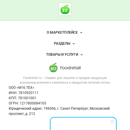
Cсылки на полезные проект
Foodretail.ru
— продукты
питания
Важные разделы и контакты
Навигация по сайту
О МАРКЕТПЛЕЙСЕ
Новости Foodretail.ru
РАЗДЕЛЫ
Услуги и цены
Объявления
ТОВАРЫ И УСЛУГИ
Размещение рекламы
Каталог компаний
Напитки, соки, вода
Публичная оферта
Новости рынка
Услуги
Контактная информация
Форум
Foodretail.ru – Сервис для закупок и продаж
продукции
Оборудование для пищепрома
Политика обработки персональных данных
Вакансии
агропромышленного комплекса и продуктов питания
оптом.
Тара и упаковка
Для СМИ
ООО «М16.ТЕХ»
Блог
ИНН: 7810920111
Б/у оборудование
КПП: 781001001
Вакансии
ОГРН: 1217800084105
Юридический адрес: 196066, г. Санкт-Петербург, Московский
Информация о компаниях
проспект, д. 212
Карта объявлений
Мы в соцсетях: