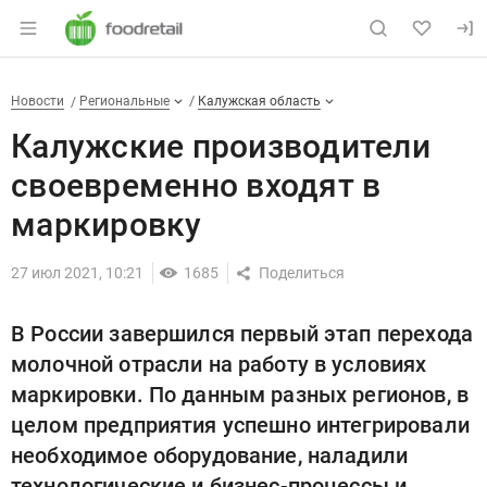
Раздел навигации по сайту foodretail.r
Калужские производители сво
Новости
Разделы
Новости
Региональные
Калужская область
Калужские производители
своевременно входят в
маркировку
27 июл 2021, 10:21
1685
В России завершился первый этап перехода
молочной отрасли на работу в условиях
маркировки. По данным разных регионов, в
целом предприятия успешно интегрировали
необходимое оборудование, наладили
технологические и бизнес-процессы и