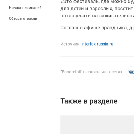
«Это фестиваль, где можно бу
Новости компаний
для детей и взрослых, посети
потанцевать на зажигательной
Обзоры отрасли
Согласно афише праздника, др
Источник:
interfax-russia.ru
“
Foodretail
” в социальных сетях:
Также в разделе
Иллюстрация новости