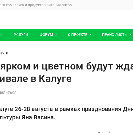
u
го комплекса и продуктов питания
оптом.
УСЛУГИ
ФОРУМ
О ПРОЕКТЕ
ПРАЙС-ЛИСТЫ
ге компаний
Все темы
Блог
Мои прайс-ли
ом будут ждать на арбузном фе
ласть
компаний
Избранные
Услуги проекта
 ярком и цветном будут жд
 размещение
С моим участием
О проекте
ивале в Калуге
Контакты
Публичная оферта
луге 26-28 августа в рамках празднования Дн
Реклама на сайте
льтуры Яна Васина.