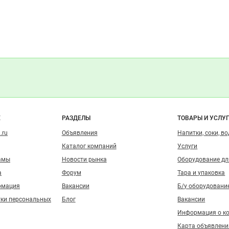
о сайту
Е
РАЗДЕЛЫ
ТОВАРЫ И УСЛУ
.ru
Объявления
Напитки, соки, в
Каталог компаний
Услуги
амы
Новости рынка
Оборудование д
а
Форум
Тара и упаковка
рмация
Вакансии
Б/у оборудовани
тки персональных
Блог
Вакансии
Информация о к
Карта объявлени