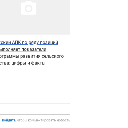
ский АПК по ряду позиций
Объем сельхозпроизв
ыполняет показатели
Калужской области вы
ограммы развития сельского
ства: цифры и факты
Войдите
, чтобы комментировать новость