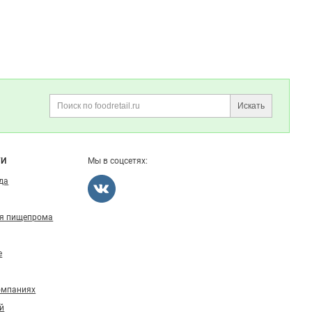
Искать
Поиск
ГИ
Мы в соцсетях:
ода
ля пищепрома
е
омпаниях
й