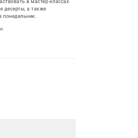
аствовать в мастер-классах
е десерты, а также
в понедельник.
ы.
рация новости
Иллюстрация новости