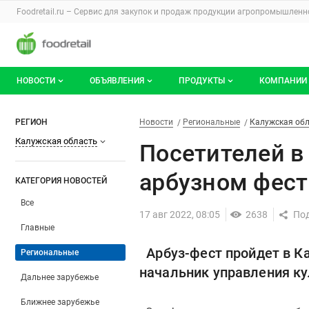
Раздел навигации по сайту foodretail.r
Foodretail.ru – Сервис для закупок и продаж
продукции агропромышленно
Авторизация и меню пользователя
Навигация по разделам сайта foodretail.ru
НОВОСТИ
ОБЪЯВЛЕНИЯ
ПРОДУКТЫ
КОМПАНИИ
Новости рынка
Все объявления
О каталоге брендов
О катало
Посетителей в ярком и цветн
Фильтры
Новости
Разделы
РЕГИОН
Новости
Региональные
Калужская об
Калужская область
Документы
Мои объявления
Продукты питания
Каталог 
Посетителей в
Мои продукты и напитки
Премиум
арбузном фест
КАТЕГОРИЯ НОВОСТЕЙ
Все
17 авг 2022, 08:05
2638
Главные
Арбуз-фест пройдет в Ка
Региональные
начальник управления ку
Дальнее зарубежье
Ближнее зарубежье