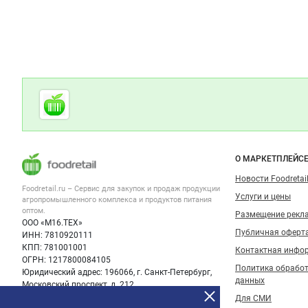
Дополнительная информация
Cсылки на полезные проекты
Foodretail.ru
— продукты
питания
Важные разделы и контакты
Навигация п
О МАРКЕТПЛЕЙС
Новости Foodretail
Foodretail.ru – Сервис для закупок и продаж
продукции
Услуги и цены
агропромышленного комплекса и продуктов питания
оптом.
Размещение рекл
ООО «М16.ТЕХ»
Публичная оферт
ИНН: 7810920111
КПП: 781001001
Контактная инфо
ОГРН: 1217800084105
Политика обрабо
Юридический адрес: 196066, г. Санкт-Петербург,
данных
Московский проспект, д. 212
Для СМИ